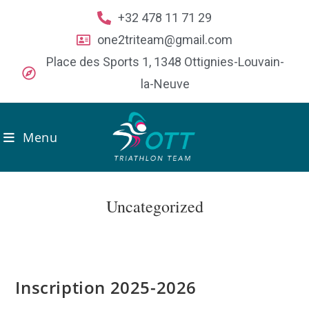
+32 478 11 71 29
one2triteam@gmail.com
Place des Sports 1, 1348 Ottignies-Louvain-
la-Neuve
Menu
Uncategorized
Inscription 2025-2026